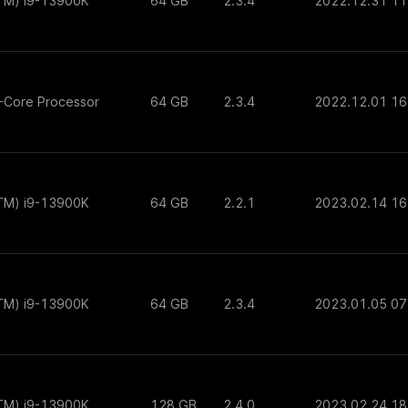
(TM) i9-13900K
64 GB
2.3.4
2022.12.31 11
-Core Processor
64 GB
2.3.4
2022.12.01 16
(TM) i9-13900K
64 GB
2.2.1
2023.02.14 16
(TM) i9-13900K
64 GB
2.3.4
2023.01.05 07
(TM) i9-13900K
128 GB
2.4.0
2023.02.24 18