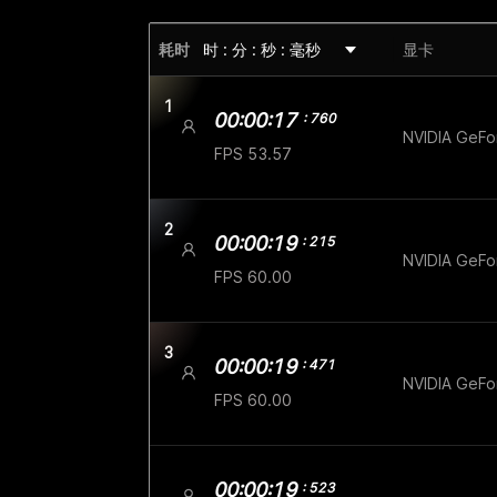
耗时
时 : 分 : 秒 : 毫秒
显卡
1
00:00:17
: 760
NVIDIA GeFo
FPS 53.57
2
00:00:19
: 215
NVIDIA GeF
FPS 60.00
3
00:00:19
: 471
NVIDIA GeF
FPS 60.00
00:00:19
: 523