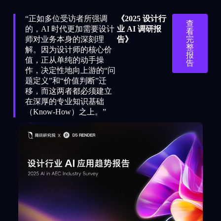
“正如多位受访者所强调
《2025 设计行
查
的，AI 时代更加需要设计
业 AI 调研报
看
师对业务本身的深刻理
告》​
完
整
解。因为设计师的核心价
报
值，正从单纯的动手操
告
作，决定性地向上游的“问
题定义”和“价值判断”迁
移，而这两者都必须建立
在深厚的专业知识基础
（Know-How）之上。”