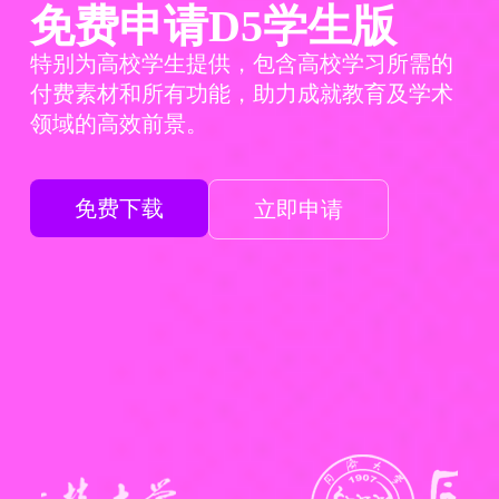
免费申请D5学生版
特别为高校学生提供，包含高校学习所需的
付费素材和所有功能，助力成就教育及学术
领域的高效前景。
免费下载
立即申请