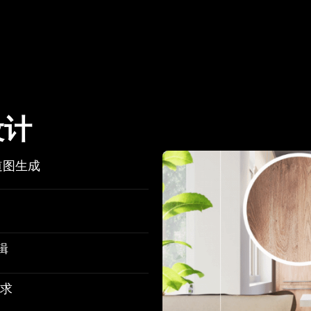
设计
道图生成
辑
需求