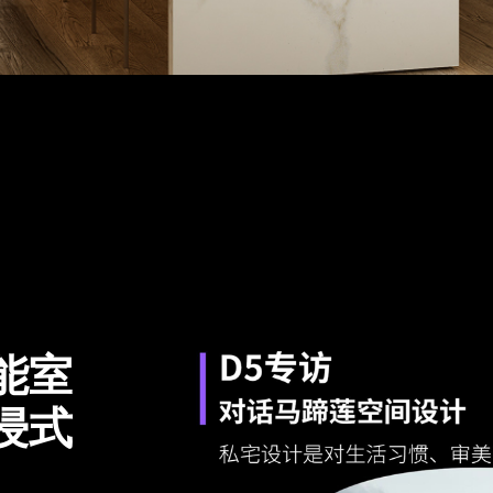
能室
浸式