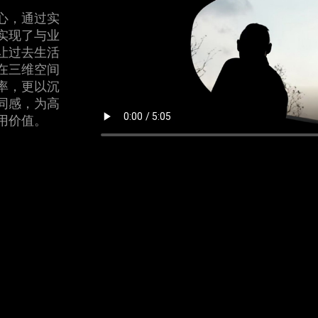
心，通过实
实现了与业
让过去生活
在三维空间
率，更以沉
同感，为高
用价值。