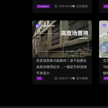
Zerolunee
2026-08-06
社区教程
L
高度场置换功能教程丨基于贴图生
交
成真实物理起伏，一键提升材质细
与
节表现力
键
D5
2026-07-31
官方教程
D5