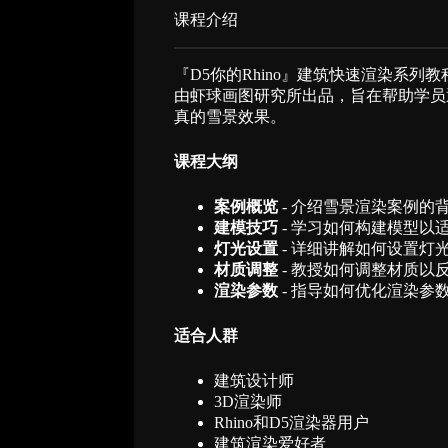
课程介绍​
『D5你的Rhino』建筑快速渲染系
由虾球画图研究所出品，旨在帮助学员
真的雪景效果。
课程大纲
案例概览
- 介绍雪景渲染案例的
建模技巧
- 学习如何构建模型以
灯光设置
- 详细讲解如何设置灯
材质调整
- 教授如何调整材质以
渲染参数
- 指导如何优化渲染参
适合人群
建筑设计师
3D渲染师
Rhino和D5渲染器用户
建筑渲染爱好者