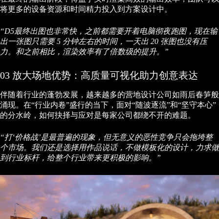
将更多的设备资源和时间精力投入到方案设计中。
“D5最终出图也非常快，之前都需要开着电脑彻夜跑图，现在输
出一张图只需要 5 分钟左右的时间，一天出 20 张图也没有压
力。和之前相比，渲染效率有了倍数级的提升。”
03 放大场地优势：高质量可视化助力创意表达
伴随着行业的蓬勃发展，越来越多的营地设计公司如雨后春笋般
涌现。在“行业内卷”盛行的当下，面对“随波逐流”和“坚守本心”
的分水岭，如何抉择与应对是每家公司都绕不开的难题。
“打‘价格战’是最普遍的现象，但无意义的恶性竞争只会拖垮整
个市场。我们还是选择用作品说话，不做模板化的设计，力求做
到行业标杆，给整个行业带来更积极的影响。”