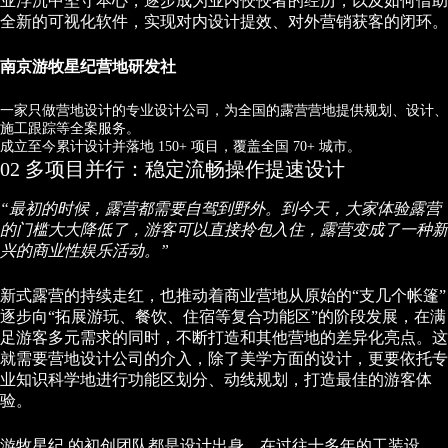
业浮沉中坚守本心，逐步成为业内佼佼者的经历，以及如何借助
全新的可视化软件，实现对内设计提效、对外营销获客的闭环。
南京游牧星纪营地研发社
一家只做营地设计的专业设计公司，为全国的露营营地提供规划、设计、
施工跟踪等全案服务。
成立至今累计设计并落地 150+ 项目，覆盖全国 70+ 城市。
02 多项目并行：稳定流畅操作提速设计
“最初的时候，露营都需要自驾到野外。到今天，大家体验露营
的门槛大大降低了，游客可以直接拎包入住，露营变成了一种新
兴的商业性娱乐活动。”
新式露营的持续走红，也推动着商业营地从原始的“支几个帐篷”
逐步向“拓展游玩、餐饮、住宿等复合功能区”的阶段发展，在满
足游客多元需求的同时，不断打造和其他营地的差异化亮点。这
就需要营地设计公司的介入，除了美学方面的设计，更要依托专
业知识科学地进行功能区划分、动线规划，打造最佳的游客体
验。
游牧星纪 的初创团队都是设计出身，在过往十多年的工装设