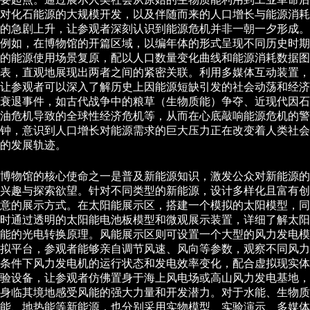
对化石能源的大规模开发，以及伴随而来的人口增长与能源消耗
的急剧上升，让参观者深刻认识到能源危机并非一朝一夕形成。
例如，在博物馆的开篇区域，以编年体的形式呈现不同历史时期
的能源使用场景复原，配以人口数量变化曲线和能源消耗数据图
表，直观地展现出两者之间的紧密关联。利用多媒体互动装置，
让参观者可以深入了解历史上因能源短缺引发的社会动荡和经济
衰退事件，如古代战争中的粮草（生物质能）争夺、近现代因石
油危机导致的全球性经济危机等，从而在心底敲响能源危机的警
钟，意识到人口增长对能源需求的巨大压力正在改变着人类社会
的发展轨迹。
博物馆的核心使命之一是普及新能源知识，激发公众对新能源的
兴趣与探索欲望。针对不同类型的新能源，设计多样化且富有创
意的展示方式。在太阳能展示区，搭建一个模拟的太阳模型，同
时通过透明的太阳能电池板模型和微观展示装置，详细了解太阳
能的光电转换原理。风能展示区则可设置一个大型的风力发电模
拟平台，参观者能够亲自调节风速、风向等参数，观察不同风力
条件下风力发电机的运行状态和发电效率变化，配合虚拟现实体
验设备，让参观者仿佛置身于海上风电场或高山风力发电基地，
身临其境地感受风能的强大力量和开发潜力。对于水能、生物质
能、地热能等新能源，也分别采用实物模型、实验演示、多媒体