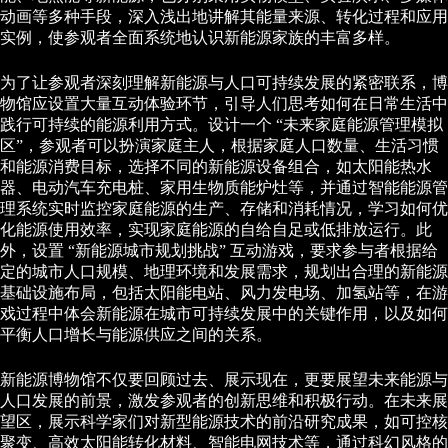
动画等多种手段，深入浅出地讲解其能量来源、转化过程和应用
实例，使参观者全面系统地认识新能源家族的丰富多样。
为了让参观者深刻理解新能源与人口可持续发展的紧密联系，博
物馆应设置大量互动体验环节，引导人们思考如何在日常生活中
践行可持续的能源利用方式。设计一个 “未来家庭能源管理模拟
区”，参观者可以扮演家庭主人，根据家庭人口数量、生活习惯
和能源消费目标，选择不同的新能源设备组合，如太阳能热水
器、电动汽车充电桩、家用生物质能炉灶等，并通过智能能源管
理系统实时监控家庭能源的生产、存储和消耗情况，学习如何优
化能源使用效率，实现家庭能源的自给自足或低排放运行。此
外，设置 “新能源城市规划挑战” 互动游戏，要求参与者根据给
定的城市人口规模、地理环境和发展需求，规划出合理的新能源
基础设施布局，包括太阳能电站、风力发电场、加氢站等，在游
戏过程中体会新能源在城市可持续发展中的关键作用，以及如何
平衡人口增长与能源供应之间的关系。
新能源博物馆不仅要回顾过去、展示现在，更要展望未来能源与
人口发展的前景，激发参观者的创新思维和积极行动。在未来展
望区，展示科学家们对新型能源技术的前沿研究成果，如可控核
聚变、高效太阳能转化材料、智能电网技术等，通过科幻风格的