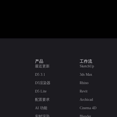
产品
工作流
最近更新
SketchUp
D5 3.1
3ds Max
D5渲染器
Rhino
D5 Lite
Revit
配置要求
Archicad
AI 功能
Cinema 4D
实时渲染
Blender