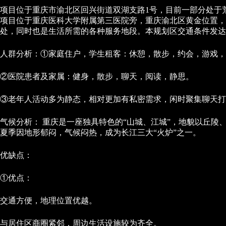
项目位于重庆市渝北区回兴街道双湖支路1号，目前一部分处于
项目位于重庆医科大学附属第三医院旁，重庆渝北区黄金位置，
处，同时也是生活所需的各种服务地段。本规划区交通条件发达
人群分析：①家庭住户，学生租客：休憩，散步，约会，游戏，
②医院患者及家属：健身，散步，聊天，阅读，静思。
③老年人活动多为静态，相对更加有私密需求，闲时聚集聊天打
气候分析： 重庆是一座独具特色的“山城、江城”，地貌以丘陵
夏季因地形郁闷，气候闷热，成为长江三大“火炉”之一。
优缺点：
①优点：
交通方便，地理位置优越。
与居住区商圈紧邻，周边生活设施较为齐全。