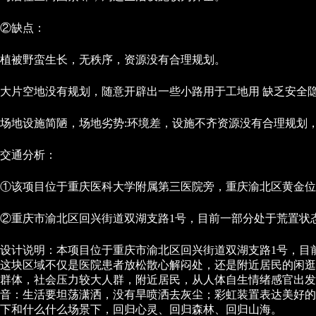
②缺点：
植被野蛮生长，无秩序，资源没有合理规划。
大片空地没有规划，随意开辟出一些小路用于工地用 缺乏安全
场地设施简陋，场地劣势:环境差，设施不齐资源没有合理规划
交通分析：
①该项目位于重庆医科大学附属第三医院旁，重庆渝北区黄金位
②重庆市渝北区回兴街道双湖支路1号，目前一部分处于荒置状
设计说明：本项目位于重庆市渝北区回兴街道双湖支路1号，目
这块区域不仅是医院患者放松散心解闷处，还是附近居民的闲逛
群体，社会压力较大人群，附近居民，从人体自生情绪感官出
音：生活要坦荡潇洒，没有旱喷洒去灰尘；彩虹装置表达美好的
下和什么什么场景下，回归心灵、回归森林、回归山海。