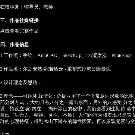
在校职务：辅导员、教师
三、作品社媒链接
点击查看完整作品
四、作品信息
1.工作流：手绘、AutoCAD、SketchUp、D5渲染器、Photoshop
2.作品名：尔之安然•宛若栖云 - 重塑式疗愈公园景观
3.设计理念及思路：
3.理念——引用冰山理论：萨提亚用了一个非常意识形象的比
部分对方式 ，大约只有八分之一露出水面，另外的八感受 分之
设、预设立场) 内在”。揭开冰山的秘密，我们会看到生期待 
自己（生命力、精神、灵性、本质） 人们的行为和表现只是表
群的心理特征，得到冰山下潜在的隐性因素。再以景观元素与空
思路：