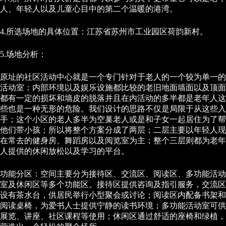
人、年轻人以及儿童心目中的第二个温暖的港湾。
4.所选场地的具体位置：江苏省苏州市工业园区荷韵新村。
5.场地分析：
原址的社区活动中心就是一个专门针对于老人的一个较为单一的
活动室；内部环境以及娱乐设施都比较的老旧地面墙面以及顶面
都有一定的损坏和墙皮的脱落并且在内活动的多半都是老年人这
些也是一种无形的危险。我们设计的思路不仅是局限于从这些入
手；这个小区的老人多半为空巢老人或是和子女一起居住为了帮
他们带小孩；所以将整个方案分成了两层；二层主要以年轻人现
在常去的健身房、舞蹈房以及阅览室为主；整个三层则都为老年
人提供的休闲放松以及学习的平台。
功能分区：空间主要分为接待区、交流区、阅读区、多功能活动
室及休闲区等多个功能区。接待区提供咨询及指引服务，交流区
设有茶水台，供居民举行小型聚会或讨论；阅读区内配备书架和
阅读桌椅，为爱书人士提供宁静的读书环境；多功能活动室可供
展览、讲座、社区课程等使用；休闲区通过舒适的座椅和绿植，