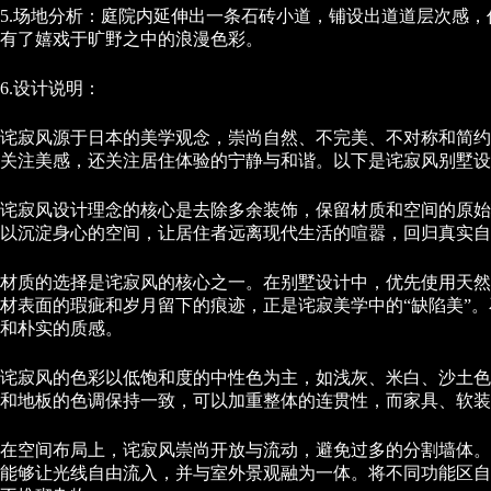
5.场地分析：庭院内延伸出一条石砖小道，铺设出道道层次感
有了嬉戏于旷野之中的浪漫色彩。
6.设计说明：
诧寂风源于日本的美学观念，崇尚自然、不完美、不对称和简约
关注美感，还关注居住体验的宁静与和谐。以下是诧寂风别墅设
诧寂风设计理念的核心是去除多余装饰，保留材质和空间的原始
以沉淀身心的空间，让居住者远离现代生活的喧嚣，回归真实自
材质的选择是诧寂风的核心之一。在别墅设计中，优先使用天然
材表面的瑕疵和岁月留下的痕迹，正是诧寂美学中的“缺陷美”
和朴实的质感。
诧寂风的色彩以低饱和度的中性色为主，如浅灰、米白、沙土色
和地板的色调保持一致，可以加重整体的连贯性，而家具、软装
在空间布局上，诧寂风崇尚开放与流动，避免过多的分割墙体。
能够让光线自由流入，并与室外景观融为一体。将不同功能区自