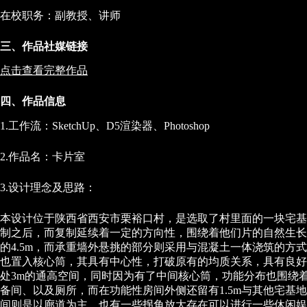
在校职务：副教授、讲师
三、作品社媒链接
点击查看完整作品
四、作品信息
1.工作流：SketchUp、D5渲染器、Photoshop
2.作品名：卡片室
3.设计理念及思路：
本设计位于陕西省西安市栗裕口村，是选取了村里面的一块宅基
制之后，而复制延续着一定的方向性，围绕着他们片的自然生长
的4.5m，而承重墙外悬挑的部分则采用与混凝土一体浇筑的方
也置入核心筒，其具有中心性，打破原有的均质关系，具有良好的
处3m的通高空间，同时因为有了中间核心筒，功能分布也围绕
备间、以及厕所，而在功能性房间外侧还留有1.5m与其他宅
间则是以廊道为主，也有一些拐角放大存在可以进行一些休闲娱