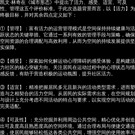
凯文·林奇在《城市形态》中提出了活力、感受、适宜、可及
性、管理这五个评价标准。于此次选题背景而言，以【活力】为
终极目标，并对其余四点定义如下：
①【管理】：富有活力的运营管理模式是空间保持持续健康与活
跃状态的关键举措。它通过一系列有效的管理手段与策略，确保
空间资源的合理调配与高效利用，从而为空间的持续发展提供坚
实保障。
②【感受】：探索如何化解运动心理障碍的感受体验，是构建活
力社区的核心突破方向。关注居民在运动过程中的心理状态与情
感反馈，有助于营造积极的运动氛围，提升社区活力。
③【适宜】：精准把握居民多元且新兴的活动类型需求，进而塑
造与之相契合的活力空间。从居民的实际需求出发，在空间规划
与设计上充分考虑不同活动的特点与要求，以实现空间与活动的
完美适配。
④【可及性】：充分挖掘并利用周边公共空间，精心优化并创造
出可及度高且熟悉度高的空间环境。通过合理布局与便捷交通连
接，使居民能够轻松抵达各类公共空间，增强空间的使用效率与