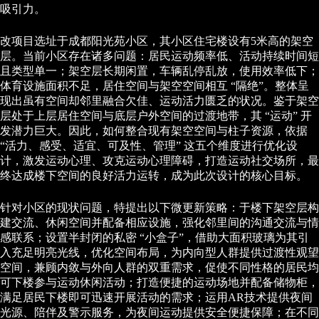
吸引力。
改项目选址于成都阳光苑小区，其小区住宅楼设有5米高的架空
层。当前小区存在诸多问题：居民运动频率低、活动持续时间短
且类型单一；架空层长期闲置，车辆乱停乱放，使用效率低下；
体育设施面积不足，居住空间与架空空间相互 “隔绝”。整体呈
现出虽有空间却邻里融合欠佳、运动活力匮乏的状况。鉴于架空
层处于上层居住空间与底层户外空间的过渡地带，其 “运动” 开
发潜力巨大。因此，如何整合现有架空空间与柱子资源，依据
“活力、感受、适宜、可及性、管理” 这五个维度进行优化设
计，激发运动心理、攻克运动心理障碍，打造运动社交场所，最
终达成楼下空间的良好活力运转，成为此次设计的核心目标。
针对小区的现状问题，特提出以下微更新策略：于楼下架空层构
建交流、休闲空间并配备相应设施，强化邻里间的沟通交流与情
感联系；设置半封闭的私密 “小盒子”，借助大面积玻璃为其引
入充足明亮光线，优化空间布局，为内向型人群提供过渡性观望
空间，兼顾内敛与外向人群的双重需求，促使不同性格的居民均
可下楼参与运动休闲活动；打造便捷的运动场地并配备储物柜，
满足居民下楼即可迅速开展活动的需求；运用AR技术提供夜间
光源、陪伴及警示服务，为夜间运动提供安全便捷保障；在不同