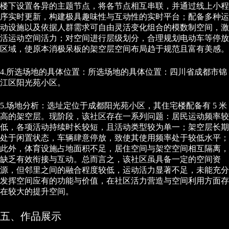
楼下设置各异的主题节点，将各节点相互串联，并通过线上小程
序实时更新，构建极具趣味性与互动性的实时平台；配备多种运
动设施以及依据人群需求可自由灵活变化组合的模数制空间，激
活运动空间活力；对空间进行层级划分，合理规划电动车等停放
区域，使原本消极呆板的架空层空间布局趋于规范且富有美感。
4.所选场地的具体位置：所选场地的具体位置：四川省成都市锦
江区阳光苑小区。
5.场地分析：选址定位于成都阳光苑小区，其住宅楼配备有 5 米
高的架空层。现阶段，该社区存在一系列问题：居民运动频率较
低，各项活动持续时长较短，且活动类型较为单一；架空层长期
处于闲置状态，车辆肆意停放，致使其使用频率处于较低水平；
此外，体育设施占地面积不足，居住空间与架空空间相互隔离，
缺乏有效衔接与互动。总而言之，该社区虽具备一定的空间资
源，但邻里之间的融合程度较低，运动活力显著不足，未能充分
发挥空间应有的功能与价值，在社区活力营造与空间利用方面存
在较大的提升空间。
五、作品展示