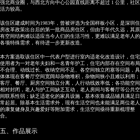
强北商业圈，与西北方向中心公园直线距离不超过 1 公里，社区
活力较高。
该住区建成时间为1983年，曾被评选为全国样板小区，是深圳住
房改革政策出台后的第一批商品房住区，但由于年代久远，其原
有空间结构难以适应当今人们的生活习性，更难以满足老年人的
各项特殊需求，有待进一步更新改造。
本方案选取该住区中一代表户型进行室内适老化改造设计，住宅
使用者为一对老年夫妇和一名青年护工，住宅内部存在空间布局
不合理、动线过长、收纳空间不足、各空间独立闭塞等问题，具
体体现在客餐厅空间宽阔却杂物堆积，杂物间狭小且难以利用；
客厅、餐厅、厨房空间独立分离，人行动线效率低；各功能空间
相对封闭，老人与护工间缺乏互动，老人房间与客餐厅等公共空
间联系性弱；缺乏适老化的家具设施，基本依靠成品辅具满足日
常起居。除基本生活需求外，现有生活空间也未能满足两位老人
的康复健身及兴趣爱好等附加需求，生活空间亟待重新梳理整
合。
五、作品展示