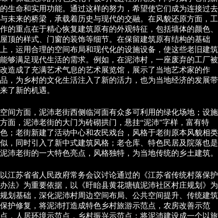
的生命和实用功能。通过这样的努力，希望使它们成为连接过去
与未来的桥梁，承载着历史与现代的交融。在风貌还原方面，工
作的重点在于精心恢复建筑原有的外观特征，包括墙体的颜色、
屋顶的样式、门窗的装饰等细节。在保留建筑原有结构的基础
上，运用合理的空间布局和现代化的设施设备，使这些老旧建筑
能够满足现代生活的需求。例如，在泥沛村，一座废弃的工厂被
改造成了充满艺术气息的艺术展览馆，展示了当地艺术家的作
品，为乡村的文化生活注入了新的活力，也为当地经济的发展带
来了新的机遇。
空间方面，泥沛老街西侧临河面有众多可利用的绿化场地；设施
方面，泥沛老街的大门为砖砌拱门，悬挂“泥沛”字样，富有特
色；老街新建了活动中心和农民戏台，风格于老街原本风貌相类
似，同时引入了新中式建筑风格；老仓库、特色民居及院落也是
泥沛老街的一大特色亮点，风格独特，为当地传统的乡土建筑。
以江苏省省人民政府常务会议讨论通过的《江苏省传统村落保护
办法》为重要依据，以《盱眙县黄花塘镇泥沛社区村庄规划》为
规划基础，深化泥沛村周边空间布局、公共空间提升、传统建筑
保护修复，将泥沛打造成特色乡村旅游示范点，农房改善示范
点，人居环境示范点，乡村振兴示范点；将泥沛建设成一个以旅