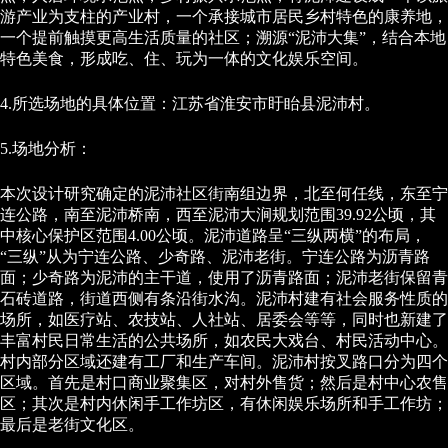
游产业为支柱的产业村，一个承接城市居民乡村特色的康养地，
一个提前触摸更高生活质量的社区；溯源“泥沛大集”，结合本地
特色美食，形成吃、住、玩为一体的文化娱乐空间。
4.所选场地的具体位置：江苏省淮安市盱眙县泥沛村。
5.场地分析：
本次设计研究确定的泥沛社区街南组边界，北至何任线，东至宁
连公路，南至泥沛桥南，西至泥沛大涧规划范围39.92公顷，其
中核心保护区范围4.00公顷。泥沛道路呈“三纵两横”的布局，
“三纵”从为宁连公路、少奇路、泥沛老街。宁连公路为沥青路
面；少奇路为泥沛的主干道，使用了沥青路面；泥沛老街保留青
石砖道路，街道西侧有条沿街水沟。泥沛村建有社会服务性质的
场所，如医疗站、农技站、人社站、居委会等等，同时也新建了
丰富村民日常生活的公共场所，如农民大戏台、村民活动中心。
村内部分区域还建有工厂和生产车间。泥沛村按叉路口分为四个
区域。首先是村口商业聚集区，对村外售货；然后是村中心农售
区；其次是村内休闲手工作坊区，有休闲娱乐场所和手工作坊；
最后是老街文化区。