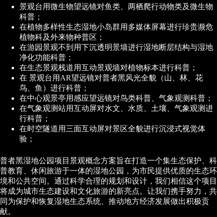
景观台用微生物望远镜对鱼类、两栖爬行动物类及微生物
科普；
在植物多样性生态湿地小岛群用多媒体屏幕进行珍贵濒危
植物科及外来物种普区；
在游园景观不到用下沉透明景墙进行湿地断层结构与湿地
净化功能科普；
在生态景观栈道用互动景观墙对植物标本进行科普；
在 景观台用AR望远镜对普者黑风光全貌（山、林、花
鸟、鱼）进行科普；
在中心观景亭用感应望远镜对鸟类科普、气象观测科普；
在气象观测站用互动屏对水文、水质、土壤、气象观测进
行科普；
在时空隧道用三面互动屏对景区全貌进行沉浸式视觉体
验；
普者黑湿地公园项目景观概念方案旨在打造一个集生态保护、科
普教育、休闲旅游于一体的湿地公园，为市民提供优质的生态环
境和公共空间。通过科学合理的规划和设计，我们相信这个项目
将成为城市生态建设和文化旅游的新亮点。让我们携手努力，共
同为保护和恢复湿地生态系统、推动地方经济发展做出积极贡
献。