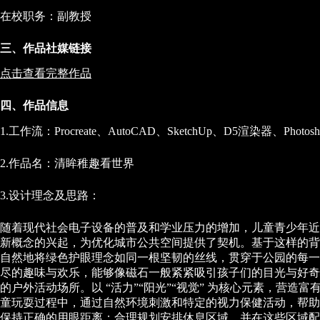
在校职务：副教授
三、作品社媒链接
点击查看完整作品
四、作品信息
1.工作流：Procreate、AutoCAD、SketchUp、D5渲染器、Photosh
2.作品名：清眸稚趣看世界
3.设计理念及思路：
随着现代社会电子设备的普及和学业压力的增加，儿童青少年近
新概念的兴起，为优化城市公共空间提供了契机。基于这样的背
自然地将绿色护眼理念如同一根坚韧的丝线，贯穿于公园的每一
尽的趣味与欢乐，能够像磁石一般紧紧吸引孩子们的目光与好奇
的户外活动场所。以 “活力”“阳光”“视觉” 为核心元素，
童玩耍过程中，通过自然环境刺激和特定的视力保健活动，帮助
保持正确的用眼距离；合理规划安排休息区域，并在这些区域配