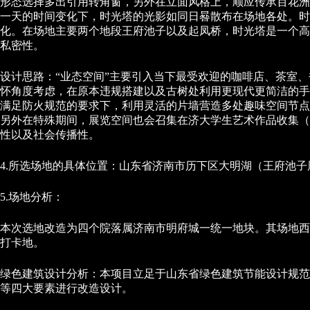
形态选择多出引用转角窗，另外在立面风格上，顺应传承百花洲
一天的时间变化下，时光塔的光影如同日晷散布在场地各处。
化。在场地主要两个地段王府池子以及起凤桥，时光塔是一个高
私密性。
设计思路：“业态空间”主要引入当下最受欢迎的咖啡店、茶室
怀角度考虑，在原本违规搭建以及古树处利用更现代更简洁的手
满足防火规范的要求下，利用灵活的片墙营造多处趣味空间节点
另外在特殊期间，展览空间也会召集在济大学生艺术作品收集（
性以及社会传播性。
4.所选场地的具体位置：山东省济南市历下区大明湖（王府池子
5.场地分析：
本次选地改造为四个院落属济南市明府城一统一地块。其场地西侧
打卡地。
绿色建筑设计分析：本项目立足于山东省绿色建筑节能设计规范
等四大要素进行改造设计。