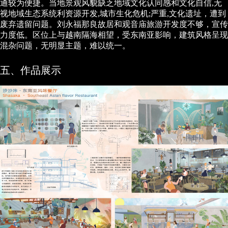
通较为便捷。当地景观风貌缺乏地域文化认同感和文化自信,无
视地域生态系统利资源开发,城市生化危机;严重,文化遗址，遭到
废弃遗留问题。刘永福那良故居和观音庙旅游开发度不够，宣传
力度低。区位上与越南隔海相望，受东南亚影响，建筑风格呈现
混杂问题，无明显主题，难以统一。
五、作品展示