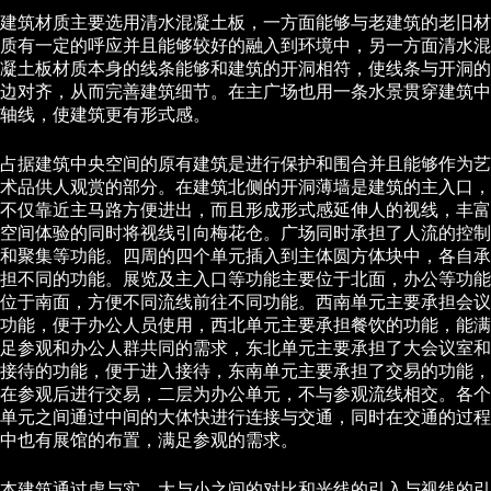
建筑材质主要选用清水混凝土板，一方面能够与老建筑的老旧材
质有一定的呼应并且能够较好的融入到环境中，另一方面清水混
凝土板材质本身的线条能够和建筑的开洞相符，使线条与开洞的
边对齐，从而完善建筑细节。在主广场也用一条水景贯穿建筑中
轴线，使建筑更有形式感。
占据建筑中央空间的原有建筑是进行保护和围合并且能够作为艺
术品供人观赏的部分。在建筑北侧的开洞薄墙是建筑的主入口，
不仅靠近主马路方便进出，而且形成形式感延伸人的视线，丰富
空间体验的同时将视线引向梅花仓。广场同时承担了人流的控制
和聚集等功能。四周的四个单元插入到主体圆方体块中，各自承
担不同的功能。展览及主入口等功能主要位于北面，办公等功能
位于南面，方便不同流线前往不同功能。西南单元主要承担会议
功能，便于办公人员使用，西北单元主要承担餐饮的功能，能满
足参观和办公人群共同的需求，东北单元主要承担了大会议室和
接待的功能，便于进入接待，东南单元主要承担了交易的功能，
在参观后进行交易，二层为办公单元，不与参观流线相交。各个
单元之间通过中间的大体快进行连接与交通，同时在交通的过程
中也有展馆的布置，满足参观的需求。
本建筑通过虚与实，大与小之间的对比和光线的引入与视线的引