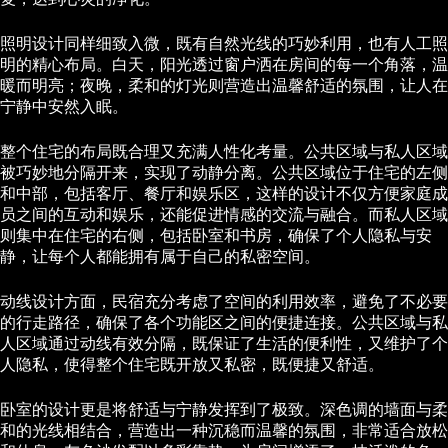
照明设计同样细致入微，既有自然光线的巧妙利用，也有人工照
明的精心布局。白天，阳光透过窗户洒在房间的每一个角落，温
暖而明亮；夜晚，柔和的灯光则营造出温馨舒适的氛围，让人在
宁静中安然入眠。
整个住宅的布局既合理又充满人性化考量。公共区域与私人区域
被巧妙地分隔开来，实现了动静分离。公共区域位于住宅的左侧
和中部，包括客厅、餐厅和娱乐区，这样的设计不仅方便家庭成
员之间的互动和娱乐，还能促进情感的交流与融合。而私人区域
则集中在住宅的右侧，包括卧室和书房，确保了个人隐私与安
静，让每个人都能拥有属于自己的私密空间。
动线设计方面，民宿充分考虑了空间的利用效率，避免了不必要
的行走路径，确保了各个功能区之间的便捷连接。公共区域与私
人区域通过动线有效分隔，既保证了生活的便利性，又维护了个
人隐私，使得整个住宅既开放又私密，既便捷又舒适。
卧室的设计更是将舒适与宁静发挥到了极致。深色调的墙面与柔
和的光线相结合，营造出一种沉稳而温馨的氛围，非常适合放松