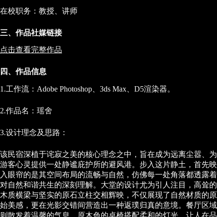
在校职务：教授、讲师
三、作品社媒链接
点击查看完整作品
四、作品信息
1.工作流：Adobe Photoshop、3ds Max、D5渲染器。
2.作品名：瑶舍
3.设计理念及思路：
该民宿深植于诧寂之美的核心理念之中，旨在成为远离尘嚣、为
游客心灵提供一处静谧庇护所的避风港。步入这片静土，首先映
入眼帘的是其空间布局的流畅与自然，仿佛每一处角落都透露着
对自然和谐共生的深刻理解。大堂的设计尤为引人注目，高耸的
木质横梁与坚实的原石立柱交相辉映，不仅展现了自然材质的原
始美感，更在光影交错间营造出一种返璞归真的意境。餐厅区域
则散发着温馨的气息，原木色的桌椅搭配柔和的灯光，让人在品