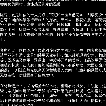
尝美食的同时，也能感受到家的温暖。
庭院，更是民宿的一大亮点，它宛如一座自然花园，四季变换中
总有不同的风景等待着旅人的探索。春日里，樱花烂漫，落英缤
纷；夏日，绿荫如盖，清风徐来；秋风起时，枫叶如火，层林尽
染；冬日，则是一片银装素裹，静谧祥和。在这里，时间仿佛放
慢了脚步，让人忘却尘世的烦恼，只想沉浸在这份宁静与美好之
中。
客房的设计同样体现了民宿对诧寂之美的追求。每一间客房都简
洁而不失舒适，家具均采用天然材料，如未经雕琢的实木、竹编
等，既环保又耐用，透露出一种质朴无华的美感。床品选用柔软
细腻的材质，让人躺下便能感受到前所未有的放松。大面积窗户
的设计，则让自然光线毫无保留地洒入房间，与室外的风景形成
无缝连接，仿佛置身于自然之中。
在材质选择上，民宿偏爱天然木材、粗糙石材以及手工织物，这
些元素共同构建了一个宁静而富有质感的居住环境。色彩搭配
上，以淡雅的中性色调为主，如米白、浅灰、淡木色等，这些色
彩不仅能够营造出一种宁静平和的氛围，还能让人的心情得到平
复，达到心灵的净化。