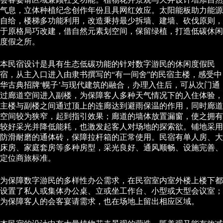
气息，立体种植纪念创作年份且具网红效应。太阳能板助力能源
自给，楼梯多功能利用，改造秉持最少拆墙、建墙、砍伐原则，
于原格局巧改建，借自然元素划空间，保留绿植，打造低碳休闲
度假之所。
本民宿设计是具有生态低碳功能的针对数字游民的休闲度假民
宿，从主入口进入由隶书撰写的“有一间舍”的民宿主楼，感受中
华古典招牌‘幌子’与现代建筑的融合，办理入住后，可从次门通
过廊道空间进入副楼，为保障客人多种天气情况下的入住体验，
主楼与副楼之间通过顶上的连廊达到避雨保温的作用，同时廊道
空间较为狭窄，起到指引效果；廊道的墙体放置漏窗，使之拥有
较好采光并降低能耗，也激发起客人对场地的探索欲。铺地采用
防滑耐磨的通体砖，保障拉杆箱的正常使用。民宿有单人房、大
床房、家庭套房等多种房型，采光良好、通风顺畅、设施完善、
定位商旅标准。
为保障数字游民的多样性办公需求，在民宿室内室外楼上楼下都
设置了私人或集体办公桌、立或坐工作台、小型或大型会议室；
为保障客人的会客宴请需求，也在场地上留出相应区域。