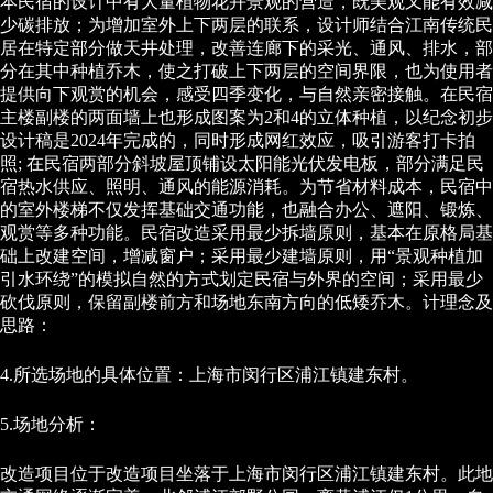
本民宿的设计中有大量植物花卉景观的营造，既美观又能有效减
少碳排放；为增加室外上下两层的联系，设计师结合江南传统民
居在特定部分做天井处理，改善连廊下的采光、通风、排水，部
分在其中种植乔木，使之打破上下两层的空间界限，也为使用者
提供向下观赏的机会，感受四季变化，与自然亲密接触。在民宿
主楼副楼的两面墙上也形成图案为2和4的立体种植，以纪念初步
设计稿是2024年完成的，同时形成网红效应，吸引游客打卡拍
照; 在民宿两部分斜坡屋顶铺设太阳能光伏发电板，部分满足民
宿热水供应、照明、通风的能源消耗。为节省材料成本，民宿中
的室外楼梯不仅发挥基础交通功能，也融合办公、遮阳、锻炼、
观赏等多种功能。民宿改造采用最少拆墙原则，基本在原格局基
础上改建空间，增减窗户；采用最少建墙原则，用“景观种植加
引水环绕”的模拟自然的方式划定民宿与外界的空间；采用最少
砍伐原则，保留副楼前方和场地东南方向的低矮乔木。计理念及
思路：
4.所选场地的具体位置：上海市闵行区浦江镇建东村。
5.场地分析：
改造项目位于改造项目坐落于上海市闵行区浦江镇建东村。此地