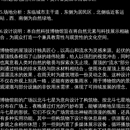
5.场地分析：东临城市主干道，东侧为居民区，北侧临近客运
站，西、南侧为自然绿地。
6.设计说明：本自然科技博物馆旨在将自然元素与科技展示相融
合，为观众打造一个兼具教育性与观赏性的文化空间。
博物馆的屋顶设计独具匠心，以高山和流水为灵感来源。起伏的
屋顶线条模拟了山脉的雄伟轮廓，给人以强烈的视觉冲击，同时
也寓意着人类对自然的敬畏与探索永无止境。屋顶的“流水”部分
则通过特殊的排水系统与防水材料相结合，使雨水在屋顶上形成
潺潺流水的效果，在雨天时为建筑增添一份灵动之美。这种设计
不仅在外观上别具一格，还能有效收集雨水，用于博物馆内的景
观灌溉与部分设施的非饮用水需求，体现了可持续发展的理念。
博物馆前的广场以北斗七星为意向设计了构筑物。按北斗七星地
分布在广场上，夜晚通过灯光的巧妙布置，能够清晰地呈现出北
斗七星的形状。它们不仅为广场营造出神秘而浪漫的氛围，还具
有多种实用功能。其中一些构筑物下设计有休息座椅，供游客在
参观之余稍作休憩；另一些则内置了多媒体展示设备，循环播放