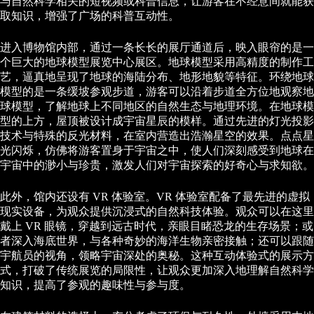
与自然科学相关的短视频或科普信息，让游客在不经意间就能获
取知识，增强了广场的科普互动性。
进入博物馆内部，通过一条长长的展厅通道后，映入眼帘的是一
个巨大的地球模型展览中心展区。地球模型采用高精度的制作工
艺，逼真地呈现了地球的海陆分布、地形地貌等特征。环绕地球
模型的是一条缓坡参观步道，游客可以沿着步道全方位地观察地
球模型，了解地球上不同地区的自然生态与地理环境。在地球模
型的上方，屋顶被设计成宇宙星辰的模样。通过先进的灯光投影
技术与特殊的反光材料，在室内营造出浩瀚星空的效果。点点星
光闪烁，仿佛将游客置身于宇宙之中，使人们深刻感受到地球在
宇宙中的渺小与珍贵，激发人们对宇宙探索的好奇心与求知欲。
此外，馆内还设有 VR 体验室。VR 体验室配备了最先进的虚拟
现实设备，为观众提供沉浸式的自然科技体验。观众可以在这里
戴上 VR 眼镜，穿越到远古时代，亲眼目睹恐龙的生存场景；或
者深入海底世界，与各种奇妙的海洋生物亲密接触；还可以跟随
宇航员的视角，领略宇宙深处的奥秘。这种互动体验式的展示方
式，打破了传统展览的局限性，让观众更加深入地理解自然科学
知识，提高了参观的趣味性与参与度。