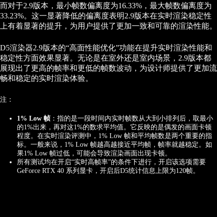
而对于2.9版本，最小帧数偏离度为16.33%，最大帧数偏离度为
33.23%。这一显著降低的偏离度表明2.9版本在实时渲染稳定性
上有着显著的提升，为用户提供了更加一致和可靠的渲染性能。
D5渲染器2.9版本的“高面性能优化”功能在提升实时渲染性能和
稳定性方面效果显著。无论是在室外还是室内场景，2.9版本都
展现出了更高的帧率和更低的帧数波动，为设计师提供了更加流
畅和稳定的实时渲染体验。
注：
1% Low 帧
：指的是一段时间内实时帧数从大到小排列后，取最小
的1%出来，再对这1%的数求平均值。它反映的是偶发的画面卡顿
程度。在实时渲染评测中，1% Low 帧和平均帧数是两个重要的指
标。一般来说，1% Low 帧越高越接近平均帧，帧率就越稳定。如
果1% Low 帧过低，可能会导致渲染画面出现卡顿。
所有测试均在开启“实时高帧率”的条件下进行，开启该选项需要
GeForce RTX 40 系列显卡，开启后D5统计信息上限为120帧。