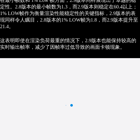
在最小帧数和 1% Low 帧方面，2.9版本同样展现出了卓越的稳
定性。2.8版本的最小帧数为1.3，而2.9版本则稳定在60.4以上；
1% LOW帧作为衡量渲染性能稳定性的关键指标，2.9版本的表
现同样令人瞩目，2.8版本的1% LOW帧为1.8，而2.9版本提升至
21.4。
这表明即使在渲染负荷最重的情况下，2.9版本也能保持较高的
实时输出帧率，减少了因帧率过低导致的画面卡顿现象。