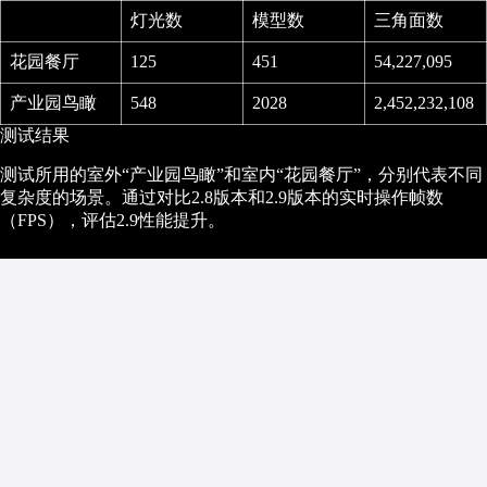
灯光数
模型数
三角面数
花园餐厅
125
451
54,227,095
产业园鸟瞰
548
2028
2,452,232,108
测试结果
测试所用的室外“产业园鸟瞰”和室内“花园餐厅”，分别代表不同
复杂度的场景。通过对比2.8版本和2.9版本的实时操作帧数
（FPS），评估2.9性能提升。