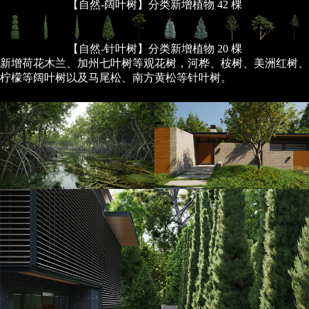
【自然-阔叶树】分类新增植物 42 棵
【自然-针叶树】分类新增植物 20 棵
新增荷花木兰、加州七叶树等观花树，河桦、桉树、美洲红树、
柠檬等阔叶树以及马尾松、南方黄松等针叶树。