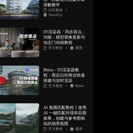
讲解教学
社区教程
SketchUp
D5渲染器「同步原点」
功能：模型替换更新与
动态门动画教程
官方教程
通用
Rhino - D5渲染器教
程：雨后沿街商业快速
搭建与实时渲染
官方教程
Rhino
AI 氛围匹配教程丨使用
AI 一键匹配环境和后期
效果，创建与参考图相
似的场景氛围
官方教程
通用