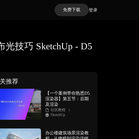
免费下载
登录
SketchUp - D5
关推荐
【一个案例带你熟悉D5
渲染器】第五节：后期
及渲染
社区教程
SketchUp
办公楼建筑场景渲染教
程 - 从建模到渲染详细