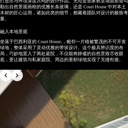
打造出与环境深度共鸣的设计作品。无论是圣家教堂墙面那道勾
勒出自然景观画框的优雅长条玻璃，还是 Couri House 中对本土
木材的匠心运用，诸如此类的细节，都藏着团队对设计的极致考
量。
融入本地景观
坐落于巴西利亚的 Couri House,，毗邻一片植被繁茂的不可开发
绿地，整体采用了灵动优雅的带状设计。这个极具辨识度的布
局，巧妙地置入了两处庭院，不仅能将静谧的自然景致尽收眼
底，更让建筑与私家庭院、周边的葱郁绿地实现了无缝衔接。
Slide 2 of 4