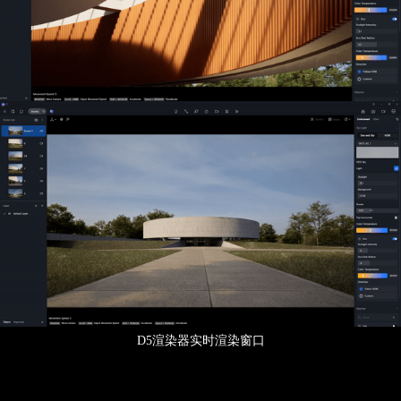
D5渲染器实时渲染窗口