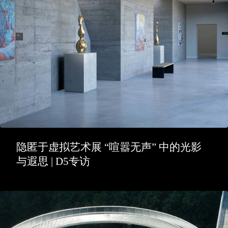
隐匿于虚拟艺术展 “喧嚣无声” 中的光影
与遐思 | D5专访