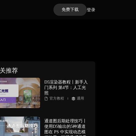
免费下载
登录
关推荐
D5渲染器教程丨新手入
门系列 第4节：人工光
照
官方教程
通用
通道图后期处理技巧丨
使用D5输出的5种通道
图在 PS 中实现动态模