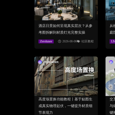
酒店日景如何呈现真实层次？从参
从
考图拆解到材质灯光完整实操
庭
Zerolunee
2026-08-06
社区教程
L
高度场置换功能教程丨基于贴图生
交
成真实物理起伏，一键提升材质细
与
节表现力
键